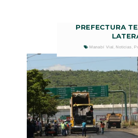
PREFECTURA TE
LATER
Manabí Vial
,
Noticias
,
P