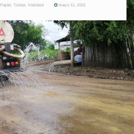
,
Paján
,
Todas
,
Vialidad
mayo 11, 2021