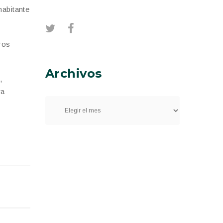
habitante
ros
Archivos
,
ra