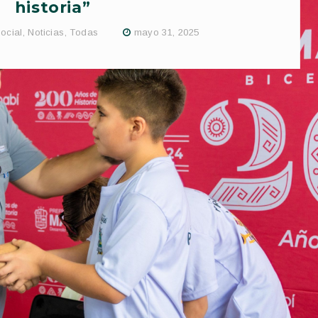
historia”
ocial
,
Noticias
,
Todas
mayo 31, 2025