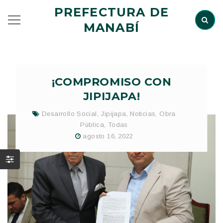
PREFECTURA DE
MANABÍ
¡COMPROMISO CON
JIPIJAPA!
Desarrollo Social
,
Jipijapa
,
Noticias
,
Obra
Pública
,
Todas
agosto 16, 2022