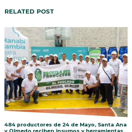
RELATED
POST
484 productores de 24 de Mayo, Santa Ana
V
y Olmedo reciben insumos y herramientas
C