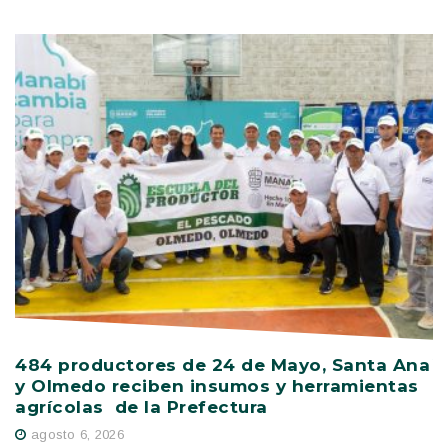
484 productores de 24 de Mayo, Santa Ana
V
y Olmedo reciben insumos y herramientas
C
agrícolas de la Prefectura
D
agosto 6, 2026