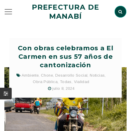
PREFECTURA DE
MANABÍ
Con obras celebramos a El
Carmen en sus 57 años de
cantonización
Ambiente
,
Chone
,
Desarrollo Social
,
Noticias
,
Obra Pública
,
Todas
,
Vialidad
julio 8, 2024