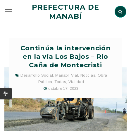
PREFECTURA DE
MANABÍ
Continúa la intervención
en la vía Los Bajos – Río
Caña de Montecristi
Desarrollo Social
,
Manabí Vial
,
Noticias
,
Obra
Pública
,
Todas
,
Vialidad
octubre 17, 2023