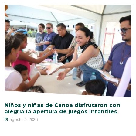
Niños y niñas de Canoa disfrutaron con
V
alegría la apertura de juegos infantiles
c
s
agosto 4, 2026