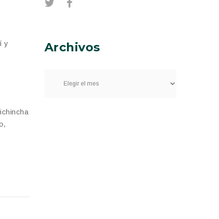
í y
Archivos
Pichincha
o,