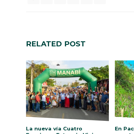
RELATED
POST
La nueva vía Cuatro
En Pac