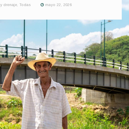
y drenaje
,
Todas
mayo 22, 2026