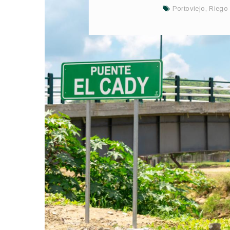
Portoviejo
,
Riego 