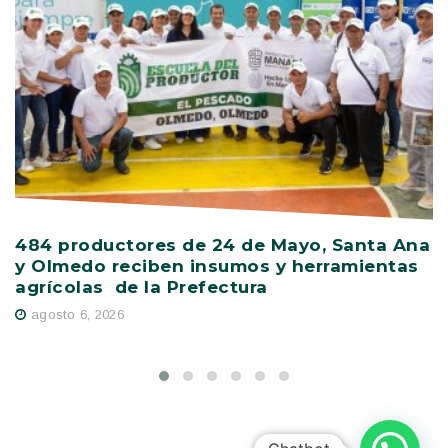
484 productores de 24 de Mayo, Santa Ana
V
y Olmedo reciben insumos y herramientas
C
agrícolas de la Prefectura
D
agosto 6, 2026