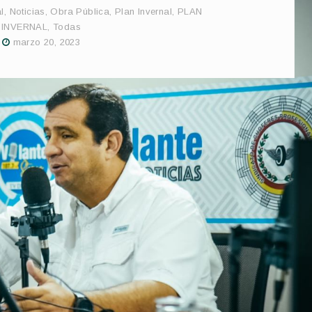
l
,
Noticias
,
Obra Pública
,
Plan Invernal
,
PLAN
INVERNAL
,
Todas
marzo 20, 2023