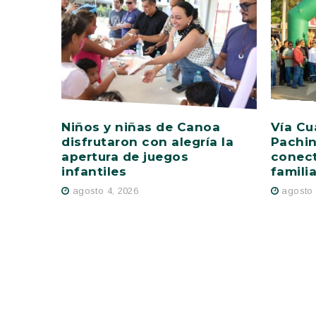
Niños y niñas de Canoa
Vía Cu
disfrutaron con alegría la
Pachin
apertura de juegos
conect
infantiles
famili
agosto 4, 2026
agosto 