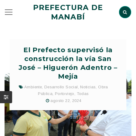
PREFECTURA DE
MANABÍ
El Prefecto supervisó la
construcción la vía San
José – Higuerón Adentro –
Mejía
Ambiente
,
Desarrollo Social
,
Noticias
,
Obra
Pública
,
Portoviejo
,
Todas
agosto 22, 2024