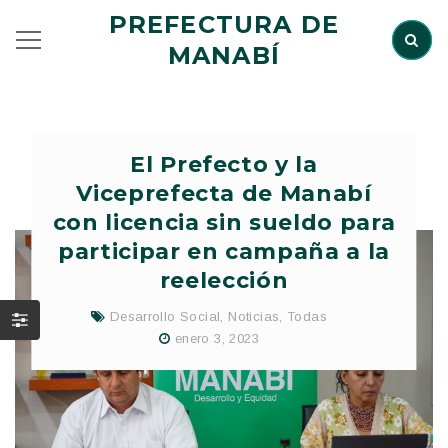
PREFECTURA DE
MANABÍ
El Prefecto y la
Viceprefecta de Manabí
con licencia sin sueldo para
participar en campaña a la
reelección
Desarrollo Social
,
Noticias
,
Todas
enero 3, 2023