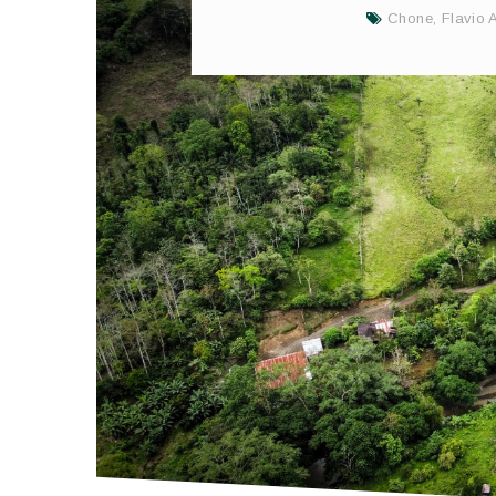
Chone
,
Flavio 