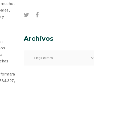
a mucho,
bares,
e y
Archivos
an
nos
la
uchas
nsformará
 384.327,