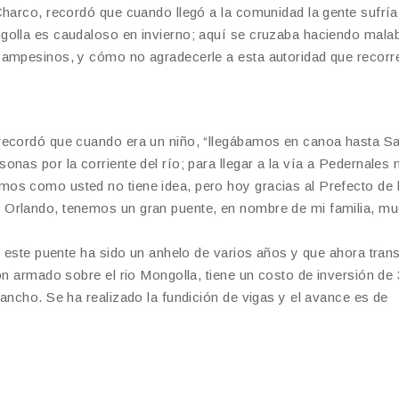
Charco, recordó que cuando llegó a la comunidad la gente sufrí
golla es caudaloso en invierno; aquí se cruzaba haciendo mala
campesinos, y cómo no agradecerle a esta autoridad que recorr
 recordó que cuando era un niño, “llegábamos en canoa hasta S
nas por la corriente del río; para llegar a la vía a Pedernales 
os como usted no tiene idea, pero hoy gracias al Prefecto de 
 Orlando, tenemos un gran puente, en nombre de mi familia, m
ue este puente ha sido un anhelo de varios años y que ahora tra
ón armado sobre el rio Mongolla, tiene un costo de inversión de
ancho. Se ha realizado la fundición de vigas y el avance es de