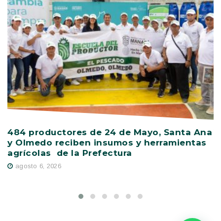
484 productores de 24 de Mayo, Santa Ana
V
y Olmedo reciben insumos y herramientas
C
agrícolas de la Prefectura
D
agosto 6, 2026