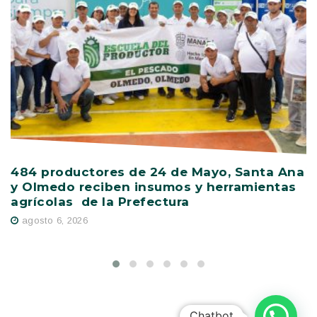
484 productores de 24 de Mayo, Santa Ana
V
y Olmedo reciben insumos y herramientas
C
agrícolas de la Prefectura
D
agosto 6, 2026
Chatbot