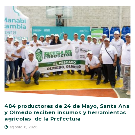
484 productores de 24 de Mayo, Santa Ana
V
y Olmedo reciben insumos y herramientas
C
agrícolas de la Prefectura
D
agosto 6, 2026