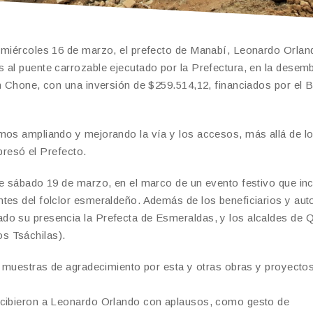
e miércoles 16 de marzo, el prefecto de Manabí, Leonardo Orlan
s al puente carrozable ejecutado por la Prefectura, en la dese
ón Chone, con una inversión de $259.514,12, financiados por el 
amos ampliando y mejorando la vía y los accesos, más allá de l
xpresó el Prefecto.
te sábado 19 de marzo, en el marco de un evento festivo que inc
tes del folclor esmeraldeño. Además de los beneficiarios y aut
do su presencia la Prefecta de Esmeraldas, y los alcaldes de 
s Tsáchilas).
ió muestras de agradecimiento por esta y otras obras y proyecto
recibieron a Leonardo Orlando con aplausos, como gesto de