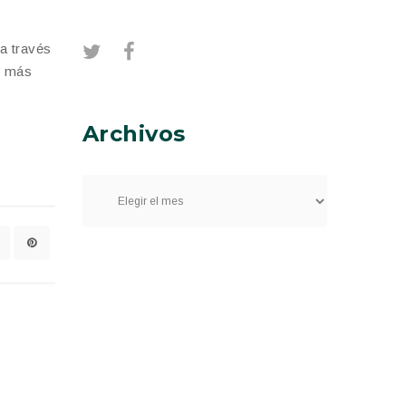
a través
l más
Archivos