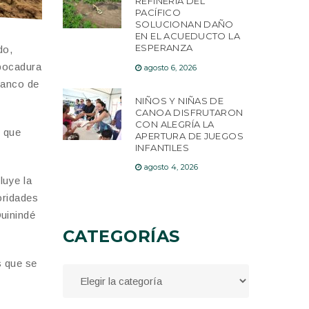
REFINERÍA DEL
PACÍFICO
SOLUCIONAN DAÑO
EN EL ACUEDUCTO LA
ESPERANZA
do,
mbocadura
agosto 6, 2026
Banco de
NIÑOS Y NIÑAS DE
CANOA DISFRUTARON
CON ALEGRÍA LA
o que
APERTURA DE JUEGOS
INFANTILES
agosto 4, 2026
luye la
oridades
Quinindé
CATEGORÍAS
s que se