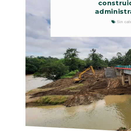
construi
administr
Sin cat