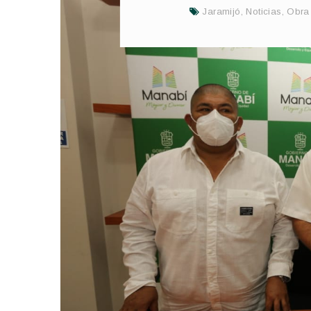
Jaramijó
,
Noticias
,
Obra