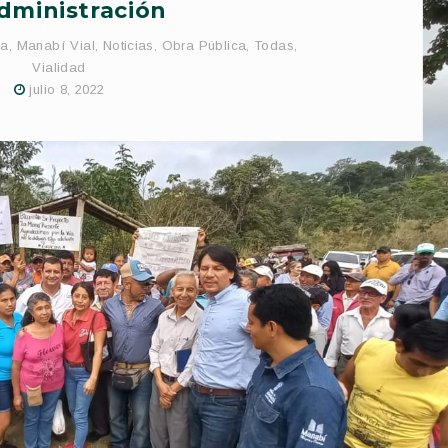
dministración
pa
,
Manabí Vial
,
Noticias
,
Obra Pública
,
Todas
,
Vialidad
julio 8, 2022