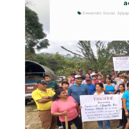
a
Desarrollo Social
,
Jipija