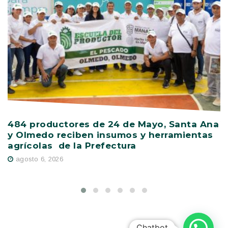
484 productores de 24 de Mayo, Santa Ana
V
y Olmedo reciben insumos y herramientas
C
agrícolas de la Prefectura
D
agosto 6, 2026
Chatbot