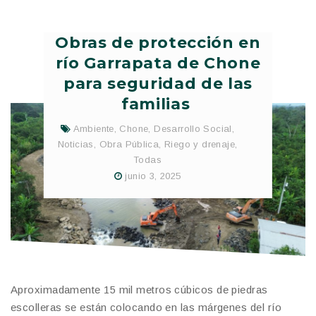
Obras de protección en
río Garrapata de Chone
para seguridad de las
familias
Ambiente
,
Chone
,
Desarrollo Social
,
Noticias
,
Obra Pública
,
Riego y drenaje
,
Todas
junio 3, 2025
Aproximadamente 15 mil metros cúbicos de piedras
escolleras se están colocando en las márgenes del río