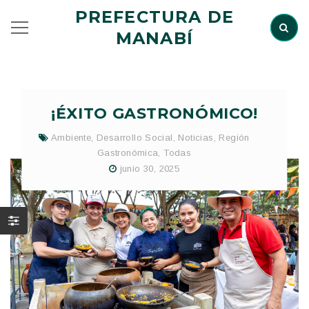
PREFECTURA DE
MANABÍ
¡ÉXITO GASTRONÓMICO!
Ambiente
,
Desarrollo Social
,
Noticias
,
Región
Gastronómica
,
Todas
junio 30, 2025