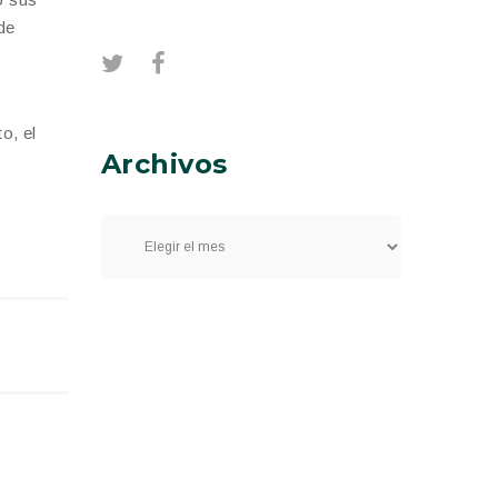
de
o, el
Archivos