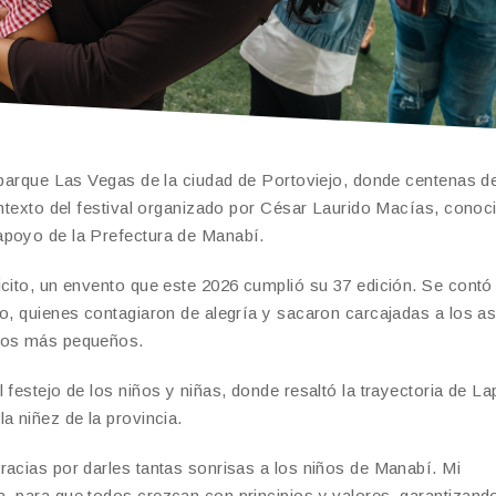
l parque Las Vegas de la ciudad de Portoviejo, donde centenas d
ontexto del festival organizado por César Laurido Macías, conoc
apoyo de la Prefectura de Manabí.
icito, un envento que este 2026 cumplió su 37 edición. Se contó
o, quienes contagiaron de alegría y sacaron carcajadas a los as
 los más pequeños.
festejo de los niños y niñas, donde resaltó la trayectoria de Lap
a niñez de la provincia.
racias por darles tantas sonrisas a los niños de Manabí. Mi
, para que todos crezcan con principios y valores, garantizand