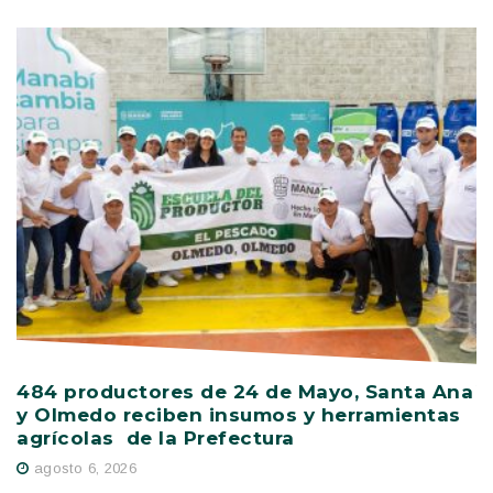
484 productores de 24 de Mayo, Santa Ana
V
y Olmedo reciben insumos y herramientas
C
agrícolas de la Prefectura
D
agosto 6, 2026