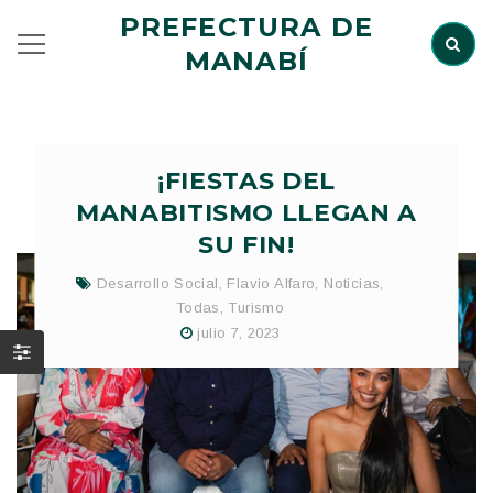
PREFECTURA DE
MANABÍ
¡FIESTAS DEL
MANABITISMO LLEGAN A
SU FIN!
Desarrollo Social
,
Flavio Alfaro
,
Noticias
,
Todas
,
Turismo
julio 7, 2023