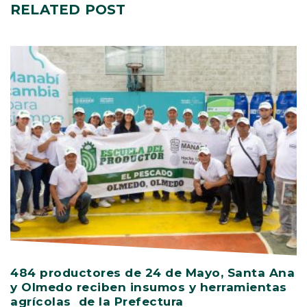
RELATED
POST
484 productores de 24 de Mayo, Santa Ana
V
y Olmedo reciben insumos y herramientas
C
agrícolas de la Prefectura
D