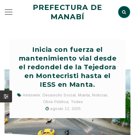
PREFECTURA DE
MANABÍ
Inicia con fuerza el
mantenimiento vial desde
el redondel de la Tejedora
en Montecristi hasta el
IESS en Manta.
Ambiente
,
Desarrollo Social
,
Manta
,
Noticias
,
Obra Pública
,
Todas
agosto 12, 2025