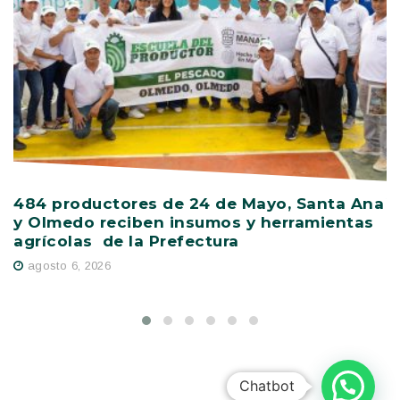
484 productores de 24 de Mayo, Santa Ana
V
y Olmedo reciben insumos y herramientas
C
agrícolas de la Prefectura
D
agosto 6, 2026
Chatbot