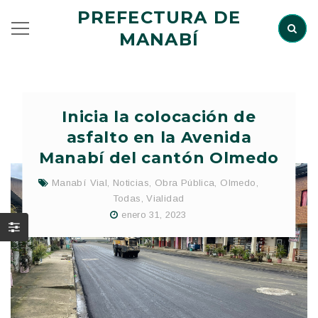
PREFECTURA DE
MANABÍ
Inicia la colocación de
asfalto en la Avenida
Manabí del cantón Olmedo
Manabí Vial
,
Noticias
,
Obra Pública
,
Olmedo
,
Todas
,
Vialidad
enero 31, 2023