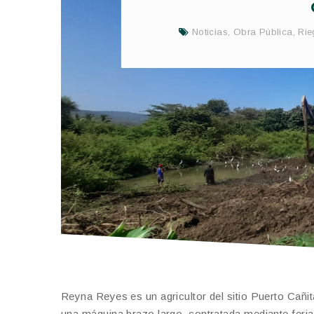
Noticias
,
Obra Pública
,
Rie
Reyna Reyes es un agricultor del sitio Puerto Cañi
una máquina brazo largo, contratada mediante feria 