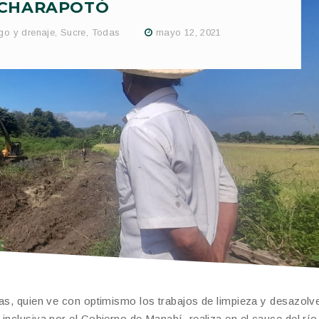
CHARAPOTÓ
go y drenaje
,
Sucre
,
Todas
mayo 12, 2021
tas, quien ve con optimismo los trabajos de limpieza y desazolv
inclusiva por el Gobierno de Manabí, realiza en el cauce del río