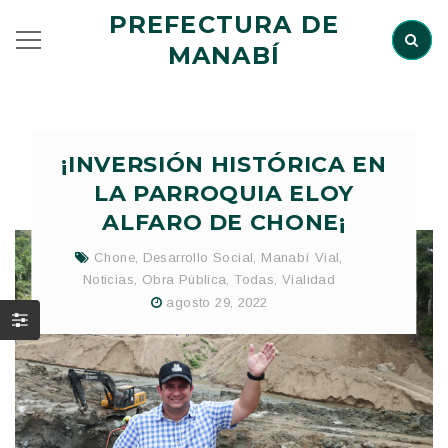
PREFECTURA DE
MANABÍ
¡INVERSIÓN HISTÓRICA EN
LA PARROQUIA ELOY
ALFARO DE CHONE¡
Chone
,
Desarrollo Social
,
Manabí Vial
,
Noticias
,
Obra Pública
,
Todas
,
Vialidad
agosto 29, 2022