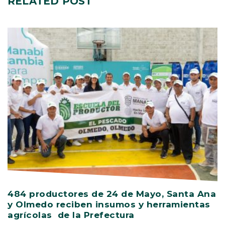
RELATED
POST
484 productores de 24 de Mayo, Santa Ana
V
y Olmedo reciben insumos y herramientas
C
agrícolas de la Prefectura
D