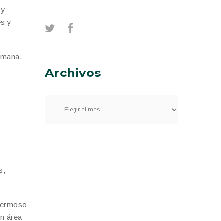
 y
es y
humana,
Archivos
s,
 hermoso
un área