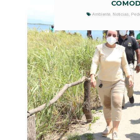
COMODI
Ambiente
,
Noticias
,
Ped