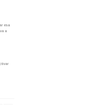
ar esa
 va a
ctivar