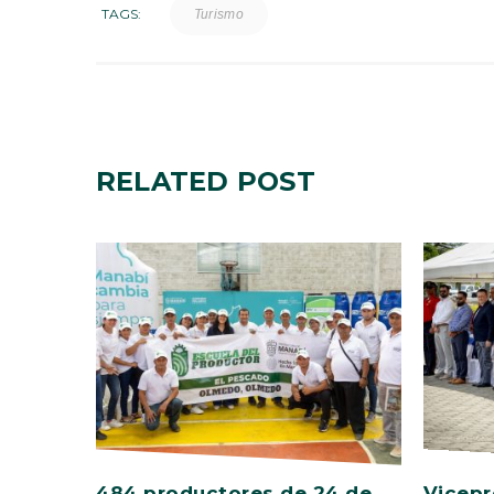
TAGS:
Turismo
RELATED
POST
484 productores de 24 de
Vicepr