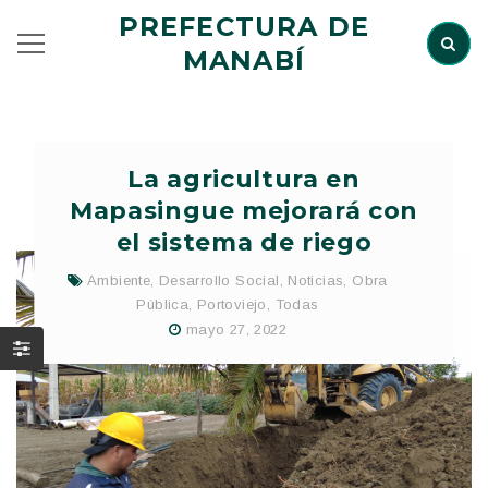
PREFECTURA DE
MANABÍ
La agricultura en
Mapasingue mejorará con
el sistema de riego
Ambiente
,
Desarrollo Social
,
Noticias
,
Obra
Pública
,
Portoviejo
,
Todas
mayo 27, 2022