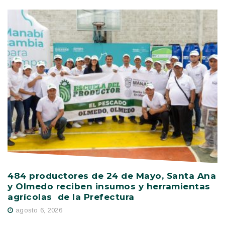
484 productores de 24 de Mayo, Santa Ana
V
y Olmedo reciben insumos y herramientas
C
agrícolas de la Prefectura
D
agosto 6, 2026