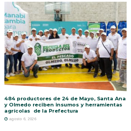
484 productores de 24 de Mayo, Santa Ana
V
y Olmedo reciben insumos y herramientas
C
agrícolas de la Prefectura
D
agosto 6, 2026