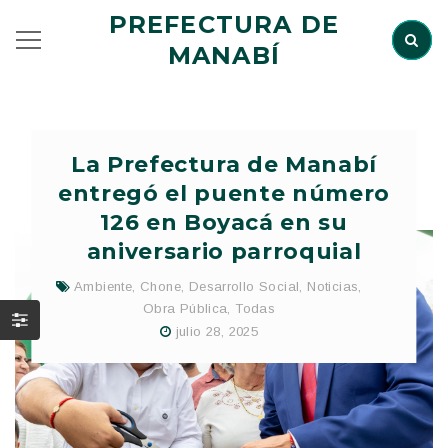
PREFECTURA DE
MANABÍ
La Prefectura de Manabí
entregó el puente número
126 en Boyacá en su
aniversario parroquial
Ambiente
,
Chone
,
Desarrollo Social
,
Noticias
,
Obra Pública
,
Todas
julio 28, 2025