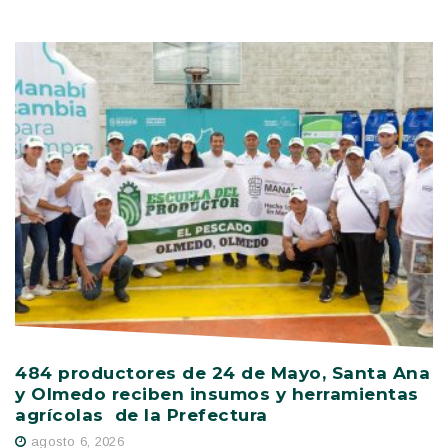
484 productores de 24 de Mayo, Santa Ana
V
y Olmedo reciben insumos y herramientas
C
agrícolas de la Prefectura
D
agosto 6, 2026