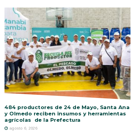
484 productores de 24 de Mayo, Santa Ana
V
y Olmedo reciben insumos y herramientas
C
agrícolas de la Prefectura
D
agosto 6, 2026