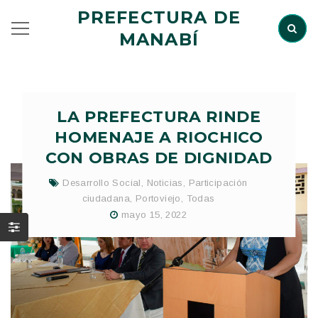
PREFECTURA DE
MANABÍ
LA PREFECTURA RINDE
HOMENAJE A RIOCHICO
CON OBRAS DE DIGNIDAD
Desarrollo Social
,
Noticias
,
Participación
ciudadana
,
Portoviejo
,
Todas
mayo 15, 2022