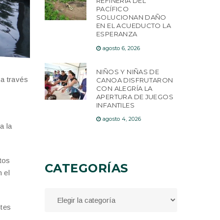
REFINERÍA DEL
PACÍFICO
SOLUCIONAN DAÑO
EN EL ACUEDUCTO LA
ESPERANZA
agosto 6, 2026
NIÑOS Y NIÑAS DE
 a través
CANOA DISFRUTARON
CON ALEGRÍA LA
APERTURA DE JUEGOS
INFANTILES
agosto 4, 2026
a la
tos
CATEGORÍAS
 el
ntes