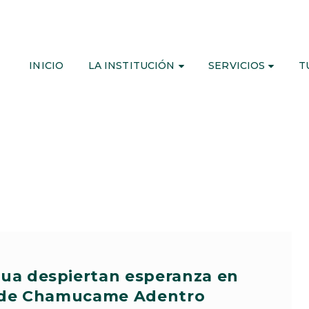
INICIO
LA INSTITUCIÓN
SERVICIOS
T
gua despiertan esperanza en
 de Chamucame Adentro