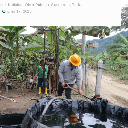
cial
,
Noticias
,
Obra Pública
,
Santa ana
,
Todas
junio 17, 2025