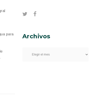
gral
gua para
Archivos
de
a