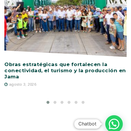
Obras estratégicas que fortalecen la
F
conectividad, el turismo y la producción en
e
Jama
d
agosto 3, 2026
Chatbot