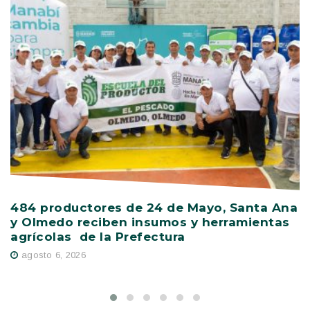
484 productores de 24 de Mayo, Santa Ana
V
y Olmedo reciben insumos y herramientas
C
agrícolas de la Prefectura
D
agosto 6, 2026