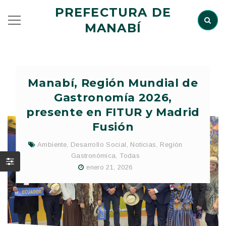
PREFECTURA DE
MANABÍ
Manabí, Región Mundial de
Gastronomía 2026,
presente en FITUR y Madrid
Fusión
Ambiente
,
Desarrollo Social
,
Noticias
,
Región
Gastronómica
,
Todas
enero 21, 2026