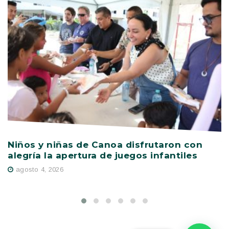
Niños y niñas de Canoa disfrutaron con
V
alegría la apertura de juegos infantiles
c
s
agosto 4, 2026