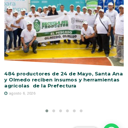
484 productores de 24 de Mayo, Santa Ana
V
y Olmedo reciben insumos y herramientas
C
agrícolas de la Prefectura
D
agosto 6, 2026