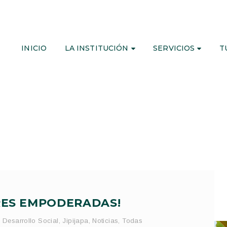
INICIO
LA INSTITUCIÓN
SERVICIOS
T
RES EMPODERADAS!
,
Desarrollo Social
,
Jipijapa
,
Noticias
,
Todas