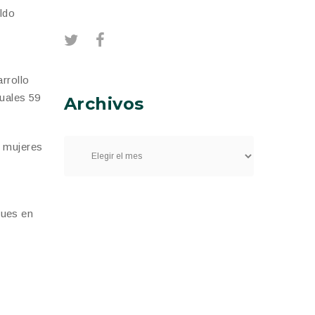
aldo
rrollo
cuales 59
Archivos
s mujeres
ques en