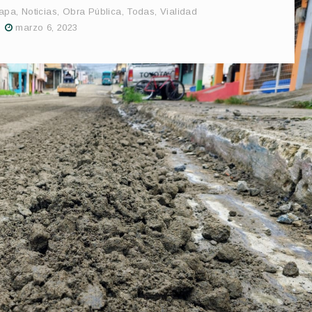
japa
,
Noticias
,
Obra Pública
,
Todas
,
Vialidad
marzo 6, 2023