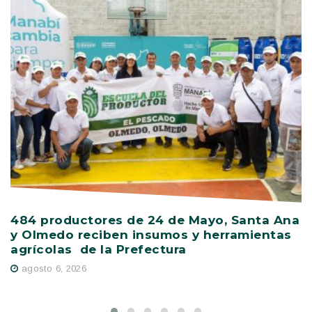
484 productores de 24 de Mayo, Santa Ana
V
y Olmedo reciben insumos y herramientas
C
agrícolas de la Prefectura
D
agosto 6, 2026