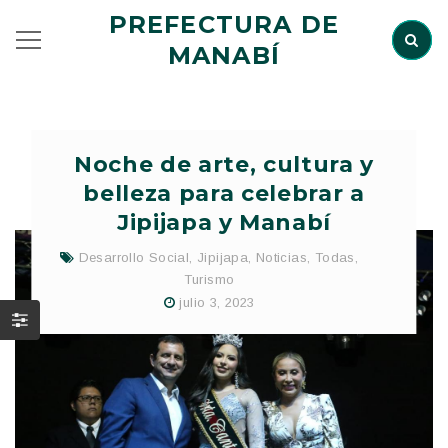
PREFECTURA DE
MANABÍ
Noche de arte, cultura y
belleza para celebrar a
Jipijapa y Manabí
Desarrollo Social
,
Jipijapa
,
Noticias
,
Todas
,
Turismo
julio 3, 2023