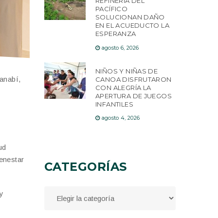
REFINERÍA DEL
PACÍFICO
SOLUCIONAN DAÑO
EN EL ACUEDUCTO LA
ESPERANZA
agosto 6, 2026
NIÑOS Y NIÑAS DE
Manabí,
CANOA DISFRUTARON
CON ALEGRÍA LA
APERTURA DE JUEGOS
INFANTILES
agosto 4, 2026
ud
ienestar
CATEGORÍAS
 y