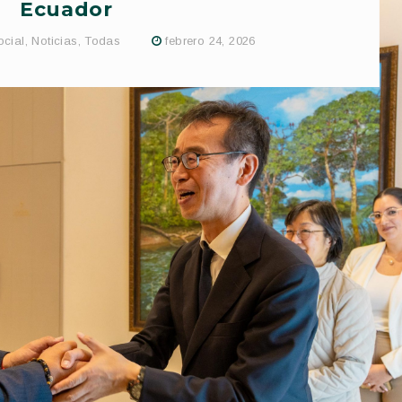
Ecuador
ocial
,
Noticias
,
Todas
febrero 24, 2026