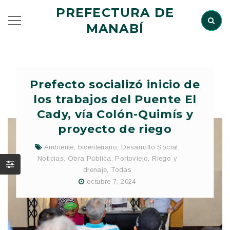
PREFECTURA DE
MANABÍ
Prefecto socializó inicio de
los trabajos del Puente El
Cady, vía Colón-Quimís y
proyecto de riego
Ambiente
,
bicentenario
,
Desarrollo Social
,
Noticias
,
Obra Pública
,
Portoviejo
,
Riego y
drenaje
,
Todas
octubre 7, 2024