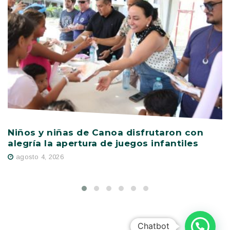
Niños y niñas de Canoa disfrutaron con
V
alegría la apertura de juegos infantiles
c
s
agosto 4, 2026
Chatbot