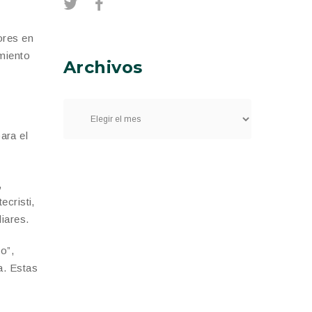
ores en
miento
Archivos
ara el
,
ecristi,
liares.
o”,
a. Estas