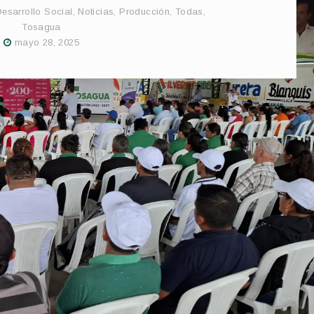
esarrollo Social
,
Noticias
,
Producción
,
Todas
,
Tosagua
mayo 28, 2025