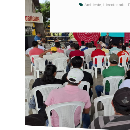
Ambiente
,
bicentenario
,
D