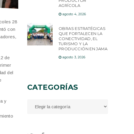
PRODUCTOR
AGRÍCOLA
agosto 4, 2026
rcoles 28
OBRAS ESTRATÉGICAS
ontó con
QUE FORTALECEN LA
madores,
CONECTIVIDAD, EL
TURISMO Y LA
PRODUCCIÓN EN JAMA
12 de
agosto 3, 2026
primer
dad del
e
CATEGORÍAS
ra y
imiento