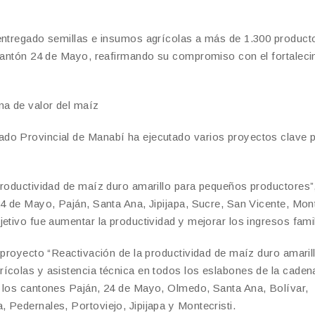
 entregado semillas e insumos agrícolas a más de 1.300 product
l cantón 24 de Mayo, reafirmando su compromiso con el fortaleci
ena de valor del maíz
do Provincial de Manabí ha ejecutado varios proyectos clave p
productividad de maíz duro amarillo para pequeños productores”
4 de Mayo, Paján, Santa Ana, Jipijapa, Sucre, San Vicente, Mont
etivo fue aumentar la productividad y mejorar los ingresos fami
 proyecto “Reactivación de la productividad de maíz duro amarill
ícolas y asistencia técnica en todos los eslabones de la caden
n los cantones Paján, 24 de Mayo, Olmedo, Santa Ana, Bolívar,
 Pedernales, Portoviejo, Jipijapa y Montecristi.