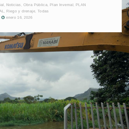
ial
,
Noticias
,
Obra Pública
,
Plan Invernal
,
PLAN
AL
,
Riego y drenaje
,
Todas
enero 16, 2026